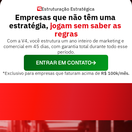
Estruturação Estratégica
Empresas que não têm uma 
estratégia,
 jogam sem saber as 
regras
Com a V4, você estrutura um ano inteiro de marketing e 
comercial em 45 dias, com garantia total durante todo esse 
período.
ENTRAR EM CONTATO
*Exclusivo para empresas que faturam acima de 
R$ 100k/mês.
16bi+
30mil+
13 a
para clientes
Empresas diagnosticadas
De mercado c