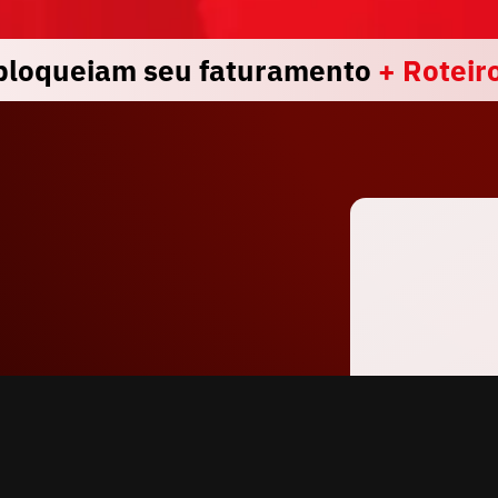
 bloqueiam seu faturamento 
+ Roteir
bra 
a 