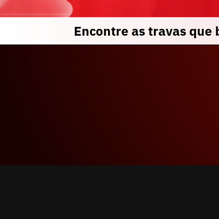
Encontre as travas que
No dia 24/03, descu
como 
faturar de form