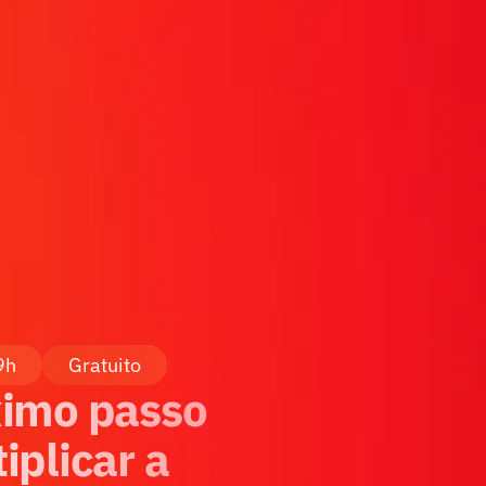
9h
Gratuito
imo passo 
plicar a 